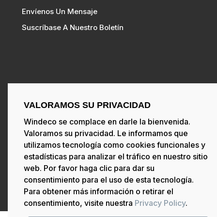
Envíenos Un Mensaje
Suscríbase A Nuestro Boletín
Siga Nuestras Redes Sociales
VALORAMOS SU PRIVACIDAD
Windeco se complace en darle la bienvenida.
Valoramos su privacidad. Le informamos que
utilizamos tecnología como cookies funcionales y
estadísticas para analizar el tráfico en nuestro sitio
Copyright ©2021 Windeco
– Powered by
web. Por favor haga clic para dar su
Windeco SI
consentimiento para el uso de esta tecnología.
Para obtener más información o retirar el
Privacy Policy
Disclaimer
consentimiento, visite nuestra
Privacy Policy
.