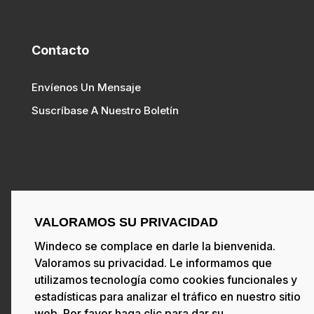
Contacto
Envíenos Un Mensaje
Suscríbase A Nuestro Boletín
Siga Nuestras Redes Sociales
VALORAMOS SU PRIVACIDAD
Windeco se complace en darle la bienvenida.
Valoramos su privacidad. Le informamos que
utilizamos tecnología como cookies funcionales y
estadísticas para analizar el tráfico en nuestro sitio
Copyright ©2021 Windeco
– Powered by
web. Por favor haga clic para dar su