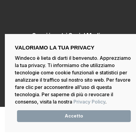
Segui i nostri Social Media
VALORIAMO LA TUA PRIVACY
Windeco è lieta di darti il benvenuto. Apprezziamo
la tua privacy. Ti informiamo che utilizziamo
tecnologie come cookie funzionali e statistici per
Copyright ©2021 Windeco
– Powered by
analizzare il traffico sul nostro sito web. Per favore
Windeco SI
fare clic per acconsentire all'uso di questa
tecnologia. Per saperne di più o revocare il
Privacy Policy
Disclaimer
consenso, visita la nostra
Privacy Policy
.
English
Italiano
Français
Nederlands
Accetto
Español
Deutsch